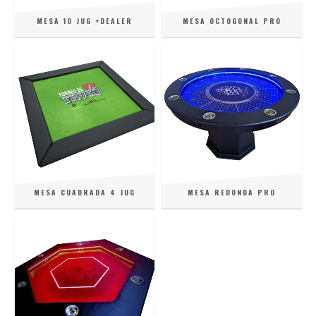
MESA 10 JUG +DEALER
MESA OCTOGONAL PRO
MESA CUADRADA 4 JUG
MESA REDONDA PRO