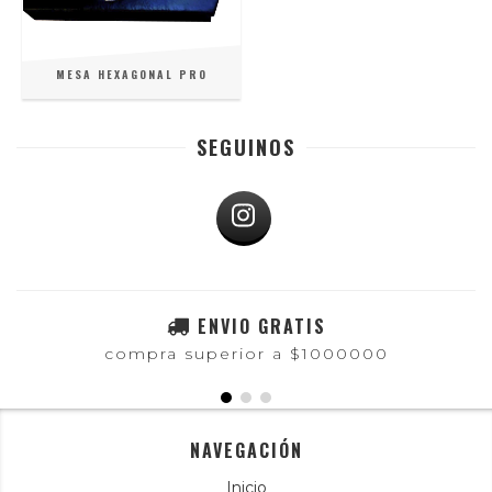
MESA HEXAGONAL PRO
SEGUINOS
ENVIO GRATIS
compra superior a $1000000
NAVEGACIÓN
Inicio