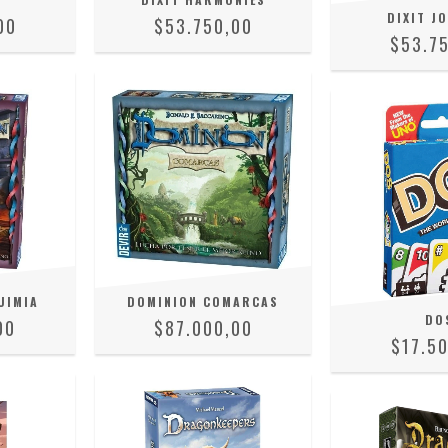
DIXIT J
00
$53.750,00
$53.7
UIMIA
DOMINION COMARCAS
DO
00
$87.000,00
$17.5