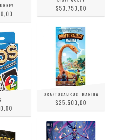
OURNEY
$53.750,00
50,00
DRAFTOSAURUS: MARINA
S
$35.500,00
00,00